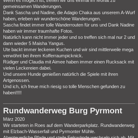
Wenn es möglich ist, treffen wir uns einmal im Monat zu
gemeinsamen Wanderungen.
Dank Sascha und Nadine, die Adagio Chaka aus unserem A-Wurf
haben, erleben wir wunderschöne Wanderungen.
Sascha findet immer tolle Wanderrouten für uns und Dank Nadine
haben wir immer traumhafte Fotos.
Natürlich kann nicht immer jeder und so treffen sich mal nur 2 und
dann wieder 5 Maisha Yangus.
Ute backt immer leckeren Kuchen und wir sind mittlerweile mega
verwöhnt bei ihrem Kofferraumpicknick.
Rüdiger und Claudia mit Aimee haben immer einen Rucksack mit
vielen Leckereien dabei.
Und unsere Hunde genießen natürlich die Spiele mit ihren
Artgenossen.
Und ich, ich freue mich riesig so tolle Menschen gefunden zu
haben!!!!!
Rundwanderweg Burg Pyrmont
März 2020
Wir starteten in Roes auf dem Wanderparkplatz. Rundwanderweg
mit Elzbach-Wasserfall und Pyrmonter Mühle.
Abenteuerliche Pfade und steile Felswände wechseln sich ab. Mit