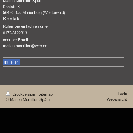
Marion Montillon-Späth
Kantstr.
3
56470
Bad Marienberg (Westerwald)
Kontakt
Rufen Sie einfach an unter
0172-8122313
oder per Email:
marion.montillon@web.de
Teilen
Login
Druckversion
|
Sitemap
Webansicht
© Marion Montillon-Späth