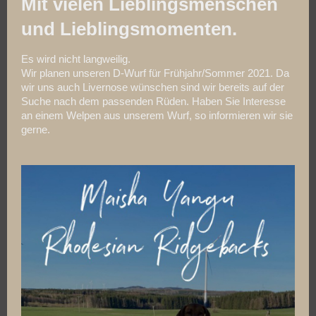
Mit vielen Lieblingsmenschen
und Lieblingsmomenten.
Es wird nicht langweilig.
Wir planen unseren D-Wurf für Frühjahr/Sommer 2021. Da
wir uns auch Livernose wünschen sind wir bereits auf der
Suche nach dem passenden Rüden. Haben Sie Interesse
an einem Welpen aus unserem Wurf, so informieren wir sie
gerne.