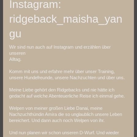
Instagram:
ridgeback_maisha_yan
gu
Wir sind nun auch auf Instagram und erzählen über
unseren
Alltag.
Komm mit uns und erfahre mehr über unser Training,
unsere Hundefreunde, unsere Nachzuchten und über uns.
Meine Liebe gehört den Ridgebacks und nie hätte ich
gedacht auf welche Abenteuerliche Reise ich einmal gehe.
Welpen von meiner großen Liebe Danai, meine
Nachzuchthündin Amira die so unglaublich unsere Leben
bereichert. Und dann auch noch Welpen von ihr.
Und nun planen wir schon unseren D-Wurf. Und wieder