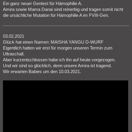
Ein ganz neuer Gentest für Hämophilie A.
Amira sowie Mama Danai sind reinerbig und tragen somit nicht
die ursächliche Mutation für Hämophilie A im FVIII-Gen.
03.02.2021
Glück hat einen Namen: MAISHA YANGU D-WURF
Eigentlich hatten wir erst für morgen unseren Termin zum
Ultraschall.
Aber kurzentschlossen habe ich ihn auf heute vorgezogen.
Und wir sind so glücklich, denn unsere Amira ist tragend.
Wir erwarten Babies um den 10.03.2021.