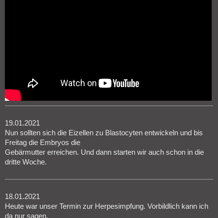
19.01.2021
Nun sollten sich die Eizellen zu Blastocyten entwickeln und bis
Freitag die Embryos die
Gebärmutter erreichen. Und dann starten wir auch schon in die
dritte Woche.
18.01.2021
Heute war unser Termin zur Herpesimpfung. Vorbildlich kann ich
da nur sagen.