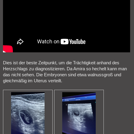
Dies ist der beste Zeitpunkt, um die Trächtigkeit anhand des
Herzschlags zu diagnostizieren. Da Amira so hechelt kann man
das nicht sehen. Die Embryonen sind etwa walnussgroß und
gleichmäßig im Uterus verteilt.