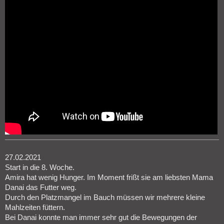
27.02.2021
Start in die 8. Woche.
Amira hat wenig Hunger. Im Moment frißt sie am liebsten Mama
Danai das Futter weg.
Durch den Platzmangel im Bauch müssen wir mehrere kleine
Mahlzeiten füttern.
Bei Danai konnte man immer sehr gut die Bewegungen der