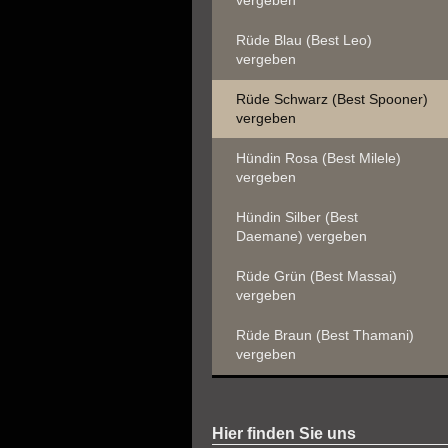
vergeben
Rüde Blau (Best Leo)
vergeben
Rüde Schwarz (Best Spooner)
vergeben
Hündin Rosa (Best Milele)
vergeben
Hündin Silber (Best
Daemane) vergeben
Rüde Grün (Best Massai)
vergeben
Rüde Braun (Best Thamani)
vergeben
Hier finden Sie uns