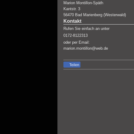
Marion Montillon-Späth
Kantstr.
3
56470
Bad Marienberg (Westerwald)
Kontakt
Rufen Sie einfach an unter
0172-8122313
oder per Email:
marion.montillon@web.de
Teilen