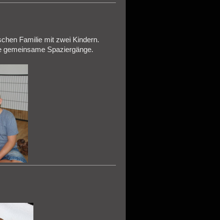
chen Familie mit zwei Kindern.
ige gemeinsame Spaziergänge.