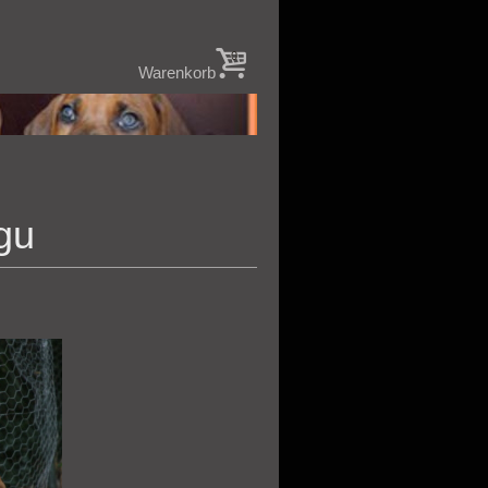
0
Warenkorb
gu