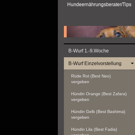
Hundeernährungsberater/Tips
B-Wurf 1.-9.Woche
B-Wurf Einzelvorstellung
Rüde Rot (Best Neo)
vergeben
Hündin Orange (Best Zafara)
vergeben
Hündin Gelb (Best Bashima)
vergeben
Hündin Lila (Best Fadia)